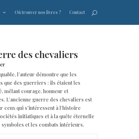
s
Où trouver nos livres ?
Contact
erre des chevaliers
ier
uable, l’auteur démontre que les
s que des guerriers : ils étaient les
é, mêlant courage, honneur et
. L’ancienne guerre des chevaliers est
 ceux qui s’intéressent à l’histoire
ciétés initiatiques et à la quête éternelle
s symboles et les combats intérieurs.