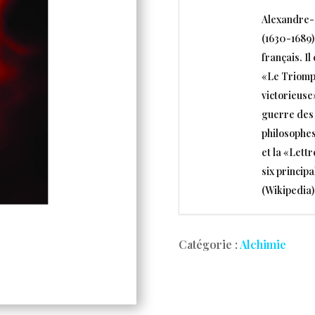
Alexandre-
(1630-1689),
français. I
«Le Triomph
victorieuse
guerre des 
philosophes
et la «Lett
six principa
(Wikipedia)
Catégorie :
Alchimie