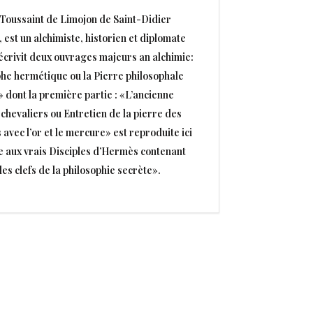
Toussaint de Limojon de Saint-Didier
 est un alchimiste, historien et diplomate
l écrivit deux ouvrages majeurs an alchimie:
e hermétique ou la Pierre philosophale
» dont la première partie : «L’ancienne
chevaliers ou Entretien de la pierre des
 avec l’or et le mercure» est reproduite ici
re aux vrais Disciples d’Hermès contenant
les clefs de la philosophie secrète».