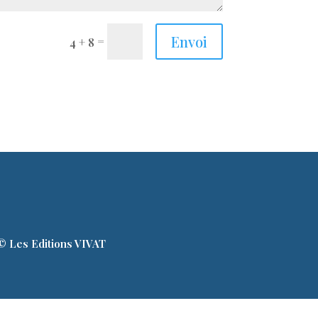
Envoi
=
4 + 8
© Les Editions VIVAT