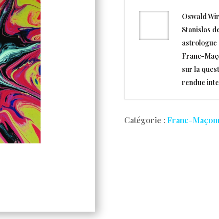
Oswald Wirt
Stanislas de
astrologue e
Franc-Maçon
sur la que
rendue intel
Catégorie :
Franc-Maçon