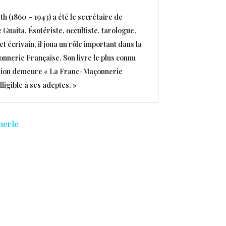
h (1860 – 1943) a été le secrétaire de
 Guaita. Ésotériste, occultiste, tarologue,
t écrivain, il joua un rôle important dans la
nerie Française. Son livre le plus connu
stion demeure « La Franc-Maçonnerie
ligible à ses adeptes. »
nerie