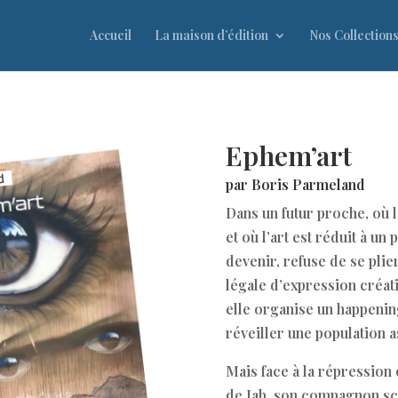
Accueil
La maison d’édition
Nos Collection
Ephem’art
par
Boris Parmeland
Dans un futur proche, où l
et où l’art est réduit à un
devenir, refuse de se pli
légale d’expression créativ
elle organise un happenin
réveiller une population 
Mais face à la répressio
de Jab, son compagnon scé