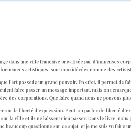
ge dans une ville française privatisée par d’immenses corp
performances artistiques, sont considérées comme des artiviste
ue l’art possède un grand pouvoir. En effet, il permet de f
s veulent faire passer un message important, mais on remarq
iffère des corporations. Que faire quand nous ne pouvons plu
er sur la liberté d’expression. Peut-on parler de liberté d’ex
 la ville et ils ne laissent rien passer. Dans le livre, nous 
onc beaucoup questionné sur ce sujet, et je me suis vu faire 