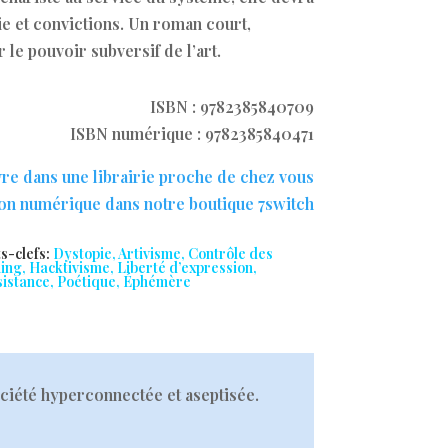
ie et convictions. Un roman court,
r le pouvoir subversif de l’art.
ISBN : 9782385840709
ISBN numérique : 9782385840471
vre dans une librairie proche de chez vous
ion numérique dans notre boutique 7switch
s-clefs:
Dystopie, Artivisme, Contrôle des
ing, Hacktivisme, Liberté d’expression,
sistance, Poétique, Éphémère
ociété hyperconnectée et aseptisée.