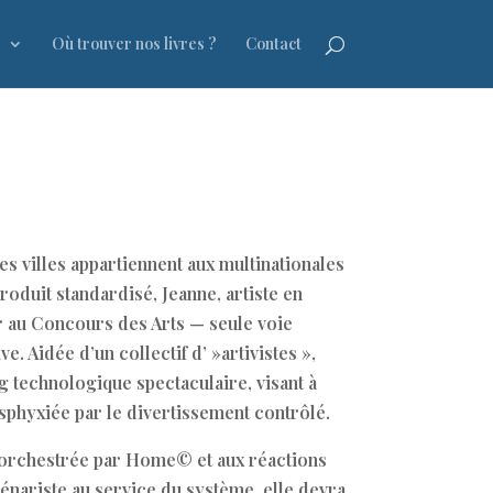
s
Où trouver nos livres ?
Contact
es villes appartiennent aux multinationales
 produit standardisé, Jeanne, artiste en
er au Concours des Arts — seule voie
e. Aidée d’un collectif d’ »artivistes »,
g technologique spectaculaire, visant à
asphyxiée par le divertissement contrôlé.
n orchestrée par Home© et aux réactions
nariste au service du système, elle devra